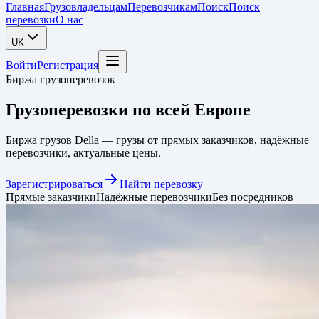
Главная
Грузовладельцам
Перевозчикам
Поиск
Поиск
перевозки
О нас
UK
Войти
Регистрация
Биржа грузоперевозок
Грузоперевозки
по всей Европе
Биржа грузов Della — грузы от прямых заказчиков, надёжные
перевозчики, актуальные цены.
Зарегистрироваться
Найти перевозку
Прямые заказчики
Надёжные перевозчики
Без посредников